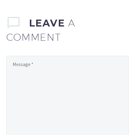
consequat ipsum, nec
sagittis sem nibh id elit.
Duis sed odio sit amet
LEAVE
A
nibh vulputate cursus a
sit amet mauris. Morbi
COMMENT
accumsan ipsum velit.
Nam nec tellus a odio
tincidunt auctor a ornare
odio. Sed non mauris
vitae erat consequat
auctor eu in elit.