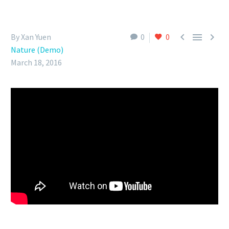



By Xan Yuen
0
0
Nature (Demo)
March 18, 2016