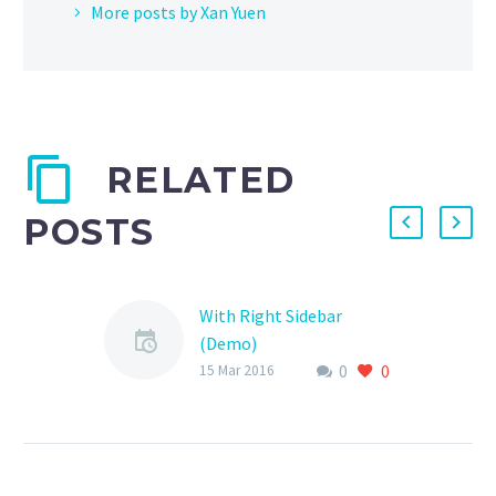
More posts by Xan Yuen
RELATED
POSTS
With Right Sidebar
(Demo)
0
0
Lorem Ipsum. Proin
15 Mar 2016
gravida nibh vel velit
auctor aliquet. Aenean
sollicitudin, lorem quis
bibendum auctor, nisi elit