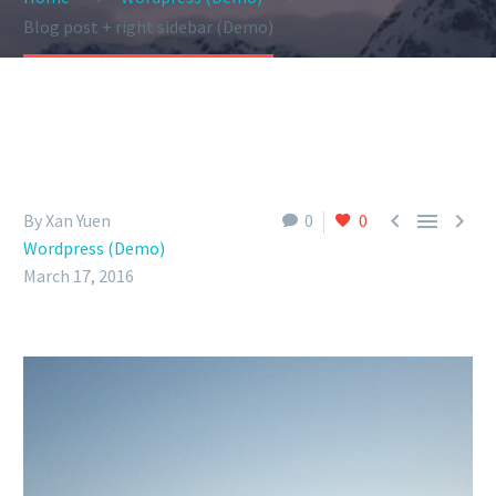
Blog post + right sidebar (Demo)



By Xan Yuen
0
0
Wordpress (Demo)
March 17, 2016