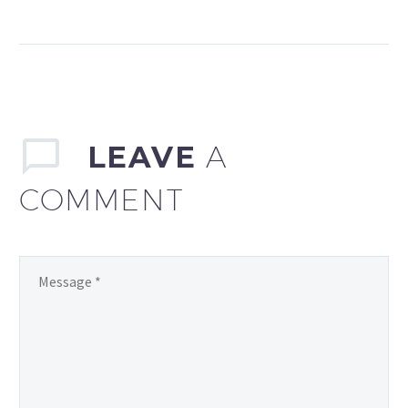
gravida nibh vel velit
auctor aliquet. Aenean
sollicitudin, odio
tincidunt o bibendum dio
tincidunt s bibendum
auctor, nisi elit
consequat ipsum, nec
LEAVE
A
sagittis sem nibh id elit.
Duis sed odio sit amet
COMMENT
nibh vulputate cursus a
sit amet mauris. Morbi
accumsan ipsum velit.
Sed non mauris vitae erat
consequat auctor eu in
elit. Aenean sollicitudin,
lore enean sollicitudin,
lorem quis bibendum
aucto.