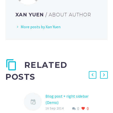
XAN YUEN
/ ABOUT AUTHOR
More posts by Xan Yuen
RELATED
POSTS
Blog post + right sidebar
(Demo)
0
0
Lorem Ipsum. Proin
16 Sep 2014