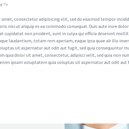
t “>
 amet, consectetur adipisicing elit, sed do eiusmod tempor incidi
is nisi ut aliquip ex ea commodo consequat. Duis aute irure dolor 
at cupidatat non proident, sunt in culpa qui officia deserunt molli
ue laudantium, totam rem aperiam, eaque ipsa quae ab illo invento
uptas sit aspernatur aut odit aut fugit, sed quia consequuntur m
m quia dolor sit amet, consectetur, adipisci velit, sed quia non 
im ipsam voluptatem quia voluptas sit aspernatur aut odit aut 