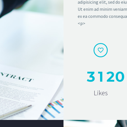
adipisicing elit, sed do 
Ut enim ad minim veniam, 
ex ea commodo consequa
<p>


3
1
2
0
Likes