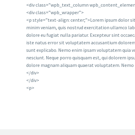
<div class=”wpb_text_column wpb_content_elemen
<div class=”wpb_wrapper”>
<p style=”text-align: center;”>Lorem ipsum dolor sit
minim veniam, quis nostrud exercitation ullamco labor
dolore eu fugiat nulla pariatur. Excepteur sint occaec
iste natus error sit voluptatem accusantium doloremq
sunt explicabo. Nemo enim ipsam voluptatem quia vol
nesciunt. Neque porro quisquam est, qui dolorem ipsu
dolore magnam aliquam quaerat voluptatem. Nemo en
</div>
</div>
<p>