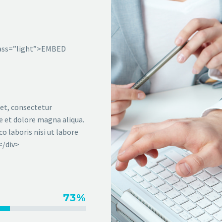
class=”light”>EMBED
met, consectetur
re et dolore magna aliqua.
o laboris nisi ut labore
</div>
73%