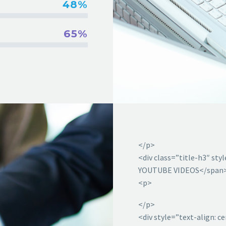
48%
65%
</p>
<div class=”title-h3″ st
YOUTUBE VIDEOS</span>
<p>
</p>
<div style=”text-align: 