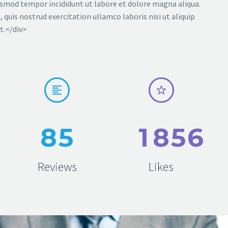
eiusmod tempor incididunt ut labore et dolore magna aliqua.
quis nostrud exercitation ullamco laboris nisi ut aliquip
t.</div>




8
5
1
8
5
6
Reviews
Likes