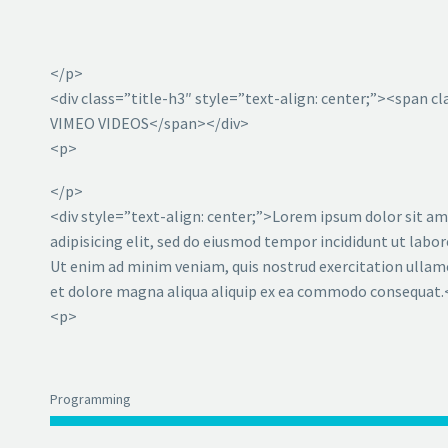
</p>
<div class=”title-h3″ style=”text-align: center;”><span 
VIMEO VIDEOS</span></div>
<p>
</p>
<div style=”text-align: center;”>Lorem ipsum dolor sit a
adipisicing elit, sed do eiusmod tempor incididunt ut labo
Ut enim ad minim veniam, quis nostrud exercitation ullamc
et dolore magna aliqua aliquip ex ea commodo consequat.
<p>
Programming