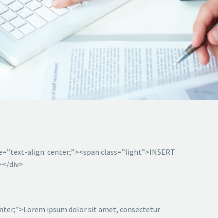
yle=”text-align: center;”><span class=”light”>INSERT
</div>
center;”>Lorem ipsum dolor sit amet, consectetur