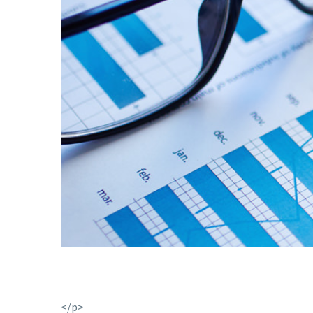
Video
Player
</p>