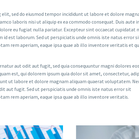
 elit, sed do eiusmod tempor incididunt ut labore et dolore magna
lamco laboris nisi ut aliquip ex ea commodo consequat. Duis aute i
dolore eu fugiat nulla pariatur. Excepteur sint occaecat cupidatat 
im id est laborum. Sed ut perspiciatis unde omnis iste natus error si
m rem aperiam, eaque ipsa quae ab illo inventore veritatis et qu
atur aut odit aut fugit, sed quia consequuntur magni dolores eos
uam est, qui dolorem ipsum quia dolor sit amet, consectetur, adip
idunt ut labore et dolore magnam aliquam quaerat voluptatem. N
t aut fugit. Sed ut perspiciatis unde omnis iste natus error sit
m rem aperiam, eaque ipsa quae ab illo inventore veritatis.