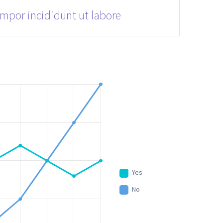
empor incididunt ut labore
Yes
No