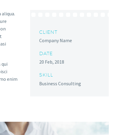
 aliqua.
rure
non
CLIENT
t
Company Name
asi
DATE
20 Feb, 2018
 qui
isci
SKILL
emo enim
Business Consulting