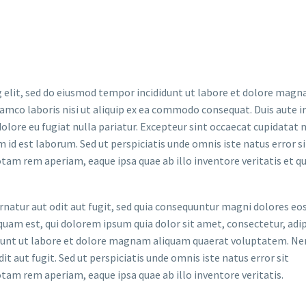
 elit, sed do eiusmod tempor incididunt ut labore et dolore magna
lamco laboris nisi ut aliquip ex ea commodo consequat. Duis aute i
dolore eu fugiat nulla pariatur. Excepteur sint occaecat cupidatat 
im id est laborum. Sed ut perspiciatis unde omnis iste natus error si
m rem aperiam, eaque ipsa quae ab illo inventore veritatis et qu
atur aut odit aut fugit, sed quia consequuntur magni dolores eos
uam est, qui dolorem ipsum quia dolor sit amet, consectetur, adip
idunt ut labore et dolore magnam aliquam quaerat voluptatem. N
t aut fugit. Sed ut perspiciatis unde omnis iste natus error sit
m rem aperiam, eaque ipsa quae ab illo inventore veritatis.