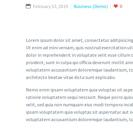
February 13, 2019
Business (Demo)
0
Lorem ipsum dolor sit amet, consectetur aditpisicing
Ut enim ad mini veniam, quis nostrud exercitation ul
dolor in reprehenderit in voluptate velit esse cillum 
proident, sunt in culpa qui officia deserunt mollit an
voluptatem accusantium doloremque laudantium, tota
architecto beatae vitae dicta sunt explicabo.
Nemo enim ipsam voluptatem quia voluptas sit aspern
ratione voluptatem sequi nesciunt. Neque porro quisq
velit, sed quia non numquam eius modi tempora inc
ipsam voluptatem quia voluptas sit aspernatur aut odi
voluptatem accusantium doloremque laudantium, tota