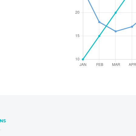
RNS
.