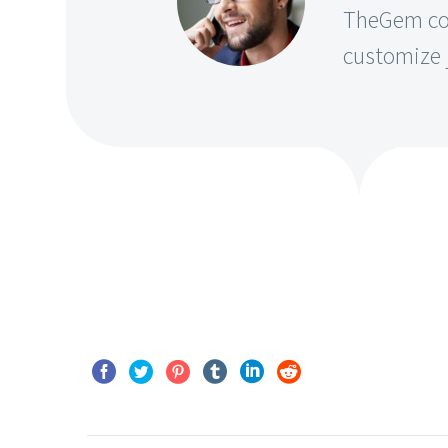
TheGem com
customize j