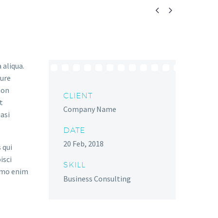


 aliqua.
rure
non
CLIENT
t
Company Name
asi
DATE
20 Feb, 2018
 qui
isci
SKILL
emo enim
Business Consulting