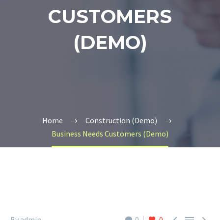
CUSTOMERS
(DEMO)
Home
Construction (Demo)
Business Needs Customers (Demo)



By admin
0
0